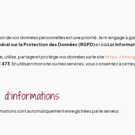
ion de vos données personnelles est une priorité. Je m’engage à garan
éral sur la Protection des Données (RGPD)
et à la
Loi Informat
, utilise, partage et protège vos données sur le site
https://mor
3 473
. En utilisant mon site ou mes services, vous consentez à cette 
e d’informations
ormations sont automatiquement enregistrées par le serveur :