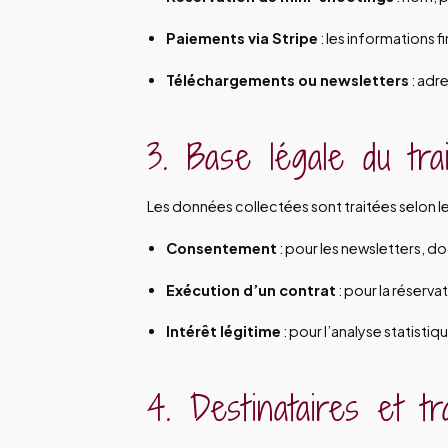
Paiements via Stripe
: les informations 
Téléchargements ou newsletters
: adr
3. Base légale du tra
Les données collectées sont traitées selon le
Consentement
: pour les newsletters, d
Exécution d’un contrat
: pour la réserva
Intérêt légitime
: pour l’analyse statistiq
4. Destinataires et t