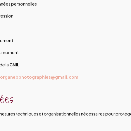
nnées personnelles :
ression
itement
out moment
de la
CNIL
organebphotographies@gmail.com
nées
s mesures techniques et organisationnelles nécessaires pour protég