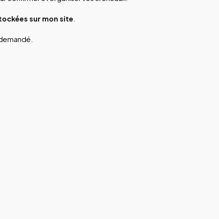
tockées sur mon site
.
u demandé.