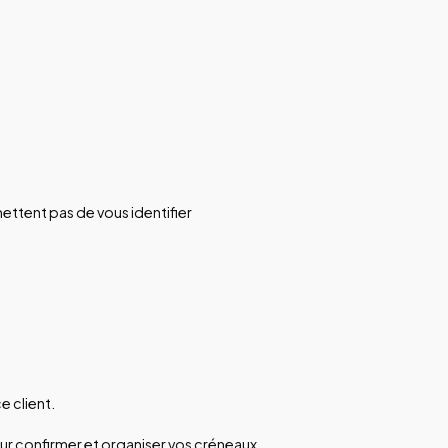
ettent pas de vous identifier
e client.
ur confirmer et organiser vos créneaux.