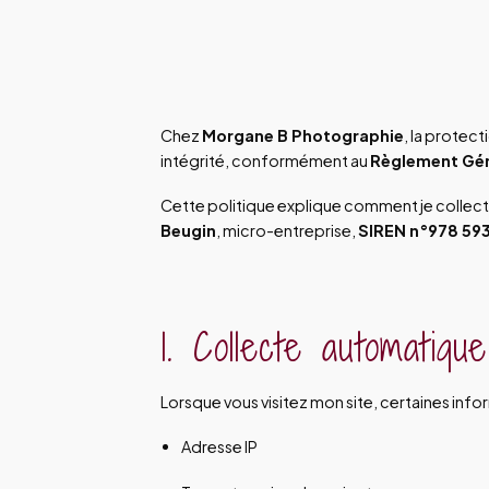
Chez
Morgane B Photographie
, la protect
intégrité, conformément au
Règlement Gén
Cette politique explique comment je collecte
Beugin
, micro-entreprise,
SIREN n°978 59
1. Collecte automatiqu
Lorsque vous visitez mon site, certaines inf
Adresse IP