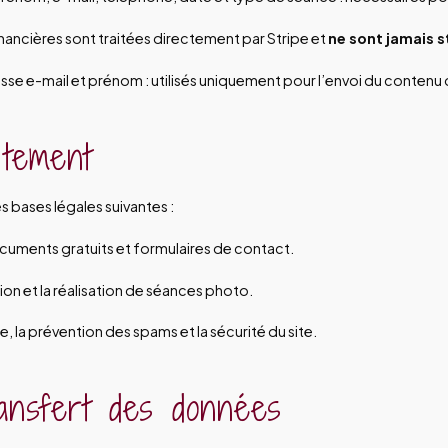
financières sont traitées directement par Stripe et
ne sont jamais s
esse e-mail et prénom : utilisés uniquement pour l’envoi du conten
itement
s bases légales suivantes :
ocuments gratuits et formulaires de contact.
tion et la réalisation de séances photo.
ue, la prévention des spams et la sécurité du site.
ransfert des données