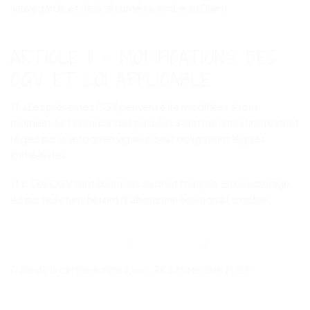
sauvegarde et de la sécurité incombe au Client.
ARTICLE 11 – MODIFICATIONS DES
CGV ET LOI APPLICABLE
11.a Les présentes CGV peuvent être modifiées à tout
moment. Les commandes passées avant modification restent
régies par la version en vigueur, sauf obligations légales
immédiates.
11.b Ces CGV sont soumises au droit français. En cas de litige,
les parties chercheront d’abord une solution à l’amiable.
Politique de confidentialité
/
Mentions légales
/
CGV
Date de la dernière mise à jour : 26 Septembre 2025