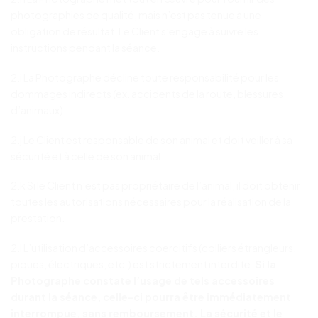
photographies de qualité, mais n’est pas tenue à une
obligation de résultat. Le Client s’engage à suivre les
instructions pendant la séance.
2.i La Photographe décline toute responsabilité pour les
dommages indirects (ex. accidents de la route, blessures
d’animaux).
2.j Le Client est responsable de son animal et doit veiller à sa
sécurité et à celle de son animal.
2.k Si le Client n’est pas propriétaire de l’animal, il doit obtenir
toutes les autorisations nécessaires pour la réalisation de la
prestation.
2.l L’utilisation d’accessoires coercitifs (colliers étrangleurs,
piques, électriques, etc.) est strictement interdite.
Si la
Photographe constate l’usage de tels accessoires
durant la séance, celle-ci pourra être immédiatement
interrompue, sans remboursement. La sécurité et le