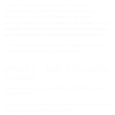
4.d Les animaux n’ayant pas de droits à l’image, la
Photographe peut utiliser les clichés animaliers pour
promouvoir son travail.
Si le Client estime qu’une
utilisation pourrait porter atteinte à ses intérêts ou à sa
vie privée, une notification écrite doit être fournie pour
que la Photographe s’abstienne de publier les photos.
4.e Toute publication en dehors de ces règles nécessite un
accord écrit entre la Photographe et le Client.
ARTICLE 5 – DROIT D’UTILISATION
DU CLIENT
5.a Les droits sur les photographies sont réservés à un usage
privé et familial.
5.b Les photographies restent la propriété de la Photographe
ou de ses ayants droit (article L11-3 CPI).