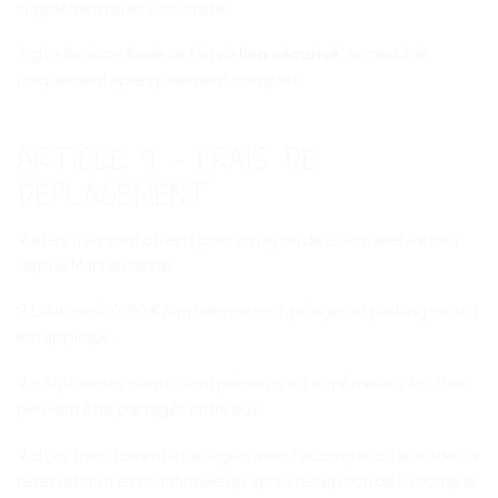
supplémentaires si souhaité.
8.g La livraison finale se fait via
lien sécurisé
, accessible
uniquement après paiement complet.
ARTICLE 9 – FRAIS DE
DÉPLACEMENT
9.a Les frais sont offerts pour un rayon de 25 km aller-retour
depuis Mannevillette.
9.b Au-delà, 0,50 €/km (aller-retour, péages et parking inclus)
est appliqué.
9.c Si plusieurs clients sont présents sur le même lieu, les frais
peuvent être partagés entre eux.
9.d Les frais doivent être réglés avec l’acompte ou le solde. La
réservation n’est confirmée qu’après réception de l’acompte