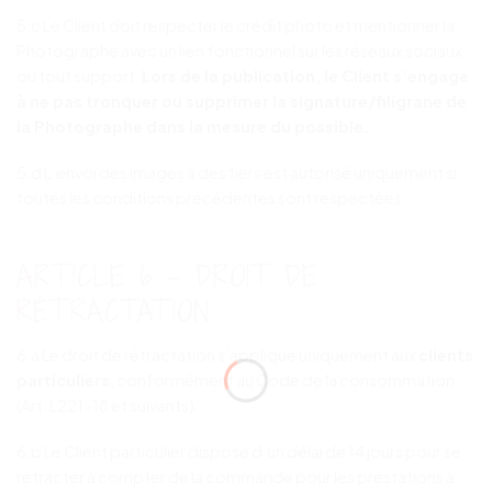
5.c Le Client doit respecter le crédit photo et mentionner la
Photographe avec un lien fonctionnel sur les réseaux sociaux
ou tout support.
Lors de la publication, le Client s’engage
à ne pas tronquer ou supprimer la signature/filigrane de
la Photographe dans la mesure du possible.
5.d L’envoi des images à des tiers est autorisé uniquement si
toutes les conditions précédentes sont respectées.
ARTICLE 6 – DROIT DE
RÉTRACTATION
6.a Le droit de rétractation s’applique uniquement aux
clients
particuliers
, conformément au Code de la consommation
(Art. L221-18 et suivants).
6.b Le Client particulier dispose d’un délai de 14 jours pour se
rétracter à compter de la commande pour les prestations à