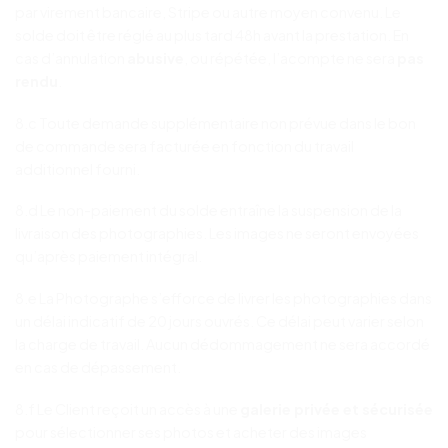
par virement bancaire, Stripe ou autre moyen convenu. Le
solde doit être réglé au plus tard 48h avant la prestation. En
cas d’annulation
abusive
, ou répétée, l’acompte ne sera
pas
rendu
.
8.c Toute demande supplémentaire non prévue dans le bon
de commande sera facturée en fonction du travail
additionnel fourni.
8.d Le non-paiement du solde entraîne la suspension de la
livraison des photographies. Les images ne seront envoyées
qu’après paiement intégral.
8.e La Photographe s’efforce de livrer les photographies dans
un délai indicatif de 20 jours ouvrés. Ce délai peut varier selon
la charge de travail. Aucun dédommagement ne sera accordé
en cas de dépassement.
8.f Le Client reçoit un accès à une
galerie privée et sécurisée
pour sélectionner ses photos et acheter des images