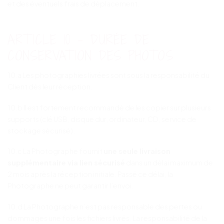
et des éventuels frais de déplacement.
ARTICLE 10 – DURÉE DE
CONSERVATION DES PHOTOS
10.a Les photographies livrées sont sous la responsabilité du
Client dès leur réception.
10.b Il est fortement recommandé de les copier sur plusieurs
supports (clé USB, disque dur, ordinateur, CD, service de
stockage sécurisé).
10.c La Photographe fournit
une seule livraison
supplémentaire via lien sécurisé
dans un délai maximum de
2 mois après la réception initiale. Passé ce délai, la
Photographe ne peut garantir l’envoi.
10.d La Photographe n’est pas responsable des pertes ou
dommages une fois les fichiers livrés. La responsabilité de la