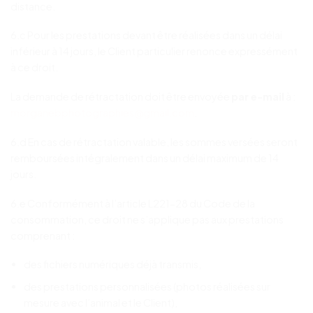
distance.
6.c Pour les prestations devant être réalisées dans un délai
inférieur à 14 jours, le Client particulier renonce expressément
à ce droit.
La demande de rétractation doit être envoyée
par e-mail
à :
morganebphotographies@gmail.com
.
6.d En cas de rétractation valable, les sommes versées seront
remboursées intégralement dans un délai maximum de 14
jours.
6.e Conformément à l’article L221-28 du Code de la
consommation, ce droit ne s’applique pas aux prestations
comprenant :
des fichiers numériques déjà transmis,
des prestations personnalisées (photos réalisées sur
mesure avec l’animal et le Client),