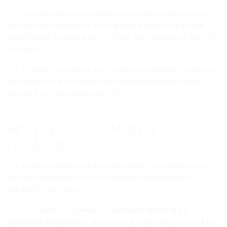
7.d La carte cadeau est valable pour toutes les prestations
photo proposées par la Photographe et peut être utilisée
pour réserver la séance de son choix, dans le respect des CGV
en vigueur.
7.e Le bénéficiaire de la carte cadeau doit réserver sa séance
en respectant les modalités de paiement prévues dans les
articles 2 et 7 des présentes CGV.
ARTICLE 8 – PAIEMENT ET
LIVRAISON
8.a Les tarifs affichés sur le site peuvent être modifiés à tout
moment sans préavis. Les commandes déjà réservées
gardent le tarif initial.
8.b Pour valider un créneau, un
acompte de 50 % ou
paiement complet
est demandé. Le règlement peut se faire