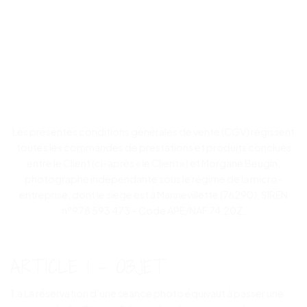
Les présentes conditions générales de vente (CGV) régissent
toutes les commandes de prestations et produits conclues
entre le Client (ci-après « le Client ») et Morgane Beugin,
photographe indépendante sous le régime de la micro-
entreprise, dont le siège est à Mannevillette (76290), SIREN
n°978 593 473 – Code APE/NAF 74.20Z.
ARTICLE 1 – OBJET
1.a La réservation d’une séance photo équivaut à passer une