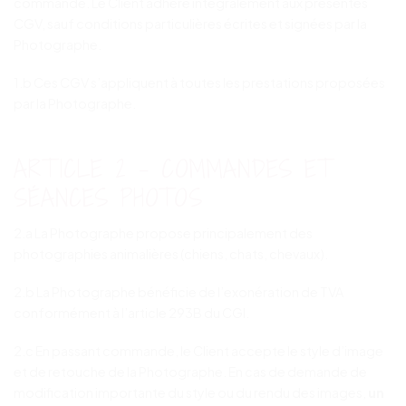
commande. Le Client adhère intégralement aux présentes
CGV, sauf conditions particulières écrites et signées par la
Photographe.
1.b Ces CGV s’appliquent à toutes les prestations proposées
par la Photographe.
ARTICLE 2 – COMMANDES ET
SÉANCES PHOTOS
2.a La Photographe propose principalement des
photographies animalières (chiens, chats, chevaux).
2.b La Photographe bénéficie de l’exonération de TVA
conformément à l’article 293B du CGI.
2.c En passant commande, le Client accepte le style d’image
et de retouche de la Photographe. En cas de demande de
modification importante du style ou du rendu des images,
un