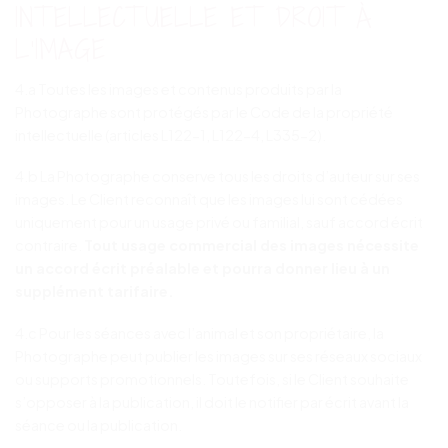
INTELLECTUELLE ET DROIT À
L’IMAGE
4.a Toutes les images et contenus produits par la
Photographe sont protégés par le Code de la propriété
intellectuelle (articles L122-1, L122-4, L335-2).
4.b La Photographe conserve tous les droits d’auteur sur ses
images. Le Client reconnaît que les images lui sont cédées
uniquement pour un usage privé ou familial, sauf accord écrit
contraire.
Tout usage commercial des images nécessite
un accord écrit préalable et pourra donner lieu à un
supplément tarifaire.
4.c Pour les séances avec l’animal et son propriétaire, la
Photographe peut publier les images sur ses réseaux sociaux
ou supports promotionnels. Toutefois, si le Client souhaite
s’opposer à la publication, il doit le notifier par écrit avant la
séance ou la publication.