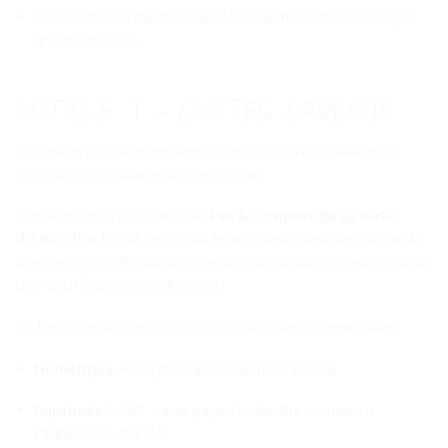
toute commande de fichiers supplémentaires ou tirages
après la séance.
ARTICLE 7 – CARTES CADEAUX
7.a Les cartes cadeaux permettent d’offrir une prestation
photo au bénéficiaire de votre choix.
7.b Chaque carte est valable
1 an à compter de sa date
d’émission
. Passé ce délai, elle ne pourra plus être utilisée. La
séance photo doit impérativement être réalisée dans ce délai
d’un an, même en cas de report.
7.c Les cartes cadeaux sont disponibles en deux versions :
Numérique
: envoyée rapidement par e-mail.
Imprimée
(+5€) : carte papier livrée directement à
l’adresse souhaitée.