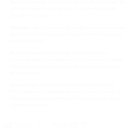
Jour du shooting :
la séance se déroule dans le respect du
rythme et des émotions de chacun. Le Client est guidé
pour se sentir à l’aise.
Sélection :
après la séance, les images sont mises dans une
galerie privée et sécurisée pour que le Client choisisse ses
photos favorites.
Post-traitement et livraison :
chaque photo est
retouchée avec soin et livrée en HD, prête à être partagée.
Les images ne sont envoyées qu’après paiement complet
de la prestation.
Impressions :
si le Client choisit l’option impression, la
Photographe accompagne dans le choix du format et du
rendu. Les images imprimées ne sont envoyées qu’après
paiement complet.
ARTICLE 4 – PROPRIÉTÉ