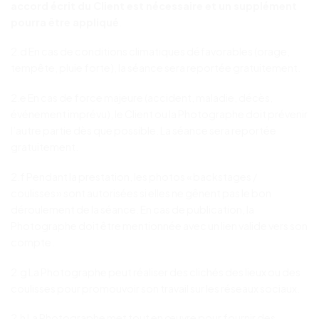
accord écrit du Client est nécessaire et un supplément
pourra être appliqué
.
2.d En cas de conditions climatiques défavorables (orage,
tempête, pluie forte), la séance sera reportée gratuitement.
2.e En cas de force majeure (accident, maladie, décès,
événement imprévu), le Client ou la Photographe doit prévenir
l’autre partie dès que possible. La séance sera reportée
gratuitement.
2.f Pendant la prestation, les photos « backstages /
coulisses » sont autorisées si elles ne gênent pas le bon
déroulement de la séance. En cas de publication, la
Photographe doit être mentionnée avec un lien valide vers son
compte.
2.g La Photographe peut réaliser des clichés des lieux ou des
coulisses pour promouvoir son travail sur les réseaux sociaux.
2.h La Photographe met tout en œuvre pour fournir des