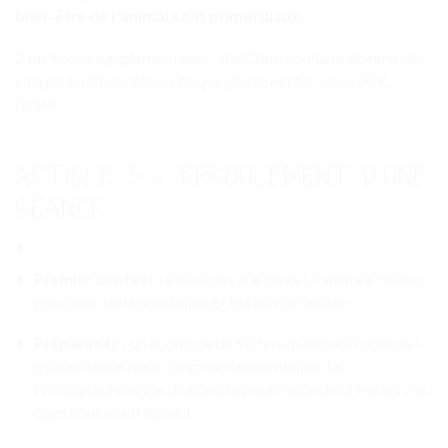
bien-être de l’animal sont primordiaux.
2.m Photos supplémentaires : si le Client souhaite obtenir des
images additionnelles, chaque photo est facturée 30 €
l’unité.
ARTICLE 3 – DÉROULEMENT D’UNE
SÉANCE
Premier contact :
échange sur le projet, l’animal et le lieu,
puis choix de la prestation et fixation de la date.
Préparatifs :
un acompte de 50 % ou paiement complet
est demandé pour confirmer la réservation. La
Photographe reste disponible pour répondre à toutes vos
questions avant le jour J.